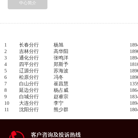
中心简介
1
长春分行
杨旭
189
2
吉林分行
高华阳
189
3
通化分行
张鸣洋
189
4
四平分行
郑斯予
181
5
辽源分行
苏海波
189
6
松原分行
冯冬
189
7
白山分行
崔昌慧
135
8
延边分行
杨占威
186
9
白城分行
赵睿宗
183
10
大连分行
李宁
189
11
沈阳分行
熊少群
180