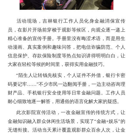
活动现场，
吉林银行
工作人员化身金融消保宣传
员，在影片开场前穿梭于观影等候区，向
观众
逐一递上
精心准备的宣传手册。手册里没有晦涩术语，而是用生
动漫画、真实案例和趣味问答，把电信诈骗防范、个人
信息保护、存款保险制度等热点知识讲得明明白白，让
大家在轻松等候的
时间
里，
获得
实用金融技巧。
“陌生人让转钱先核实，个人证件不外借，银行卡密
码要记牢……”不少市民一边翻阅手册，一边主动咨询理
财
产品
、手机银行安全使用等日常金融问题。工作人员
耐心细致地逐一解答，用通俗的语言化解大家的疑惑。
此次影院宣传活动，
一改
金融宣传的
传统方式
，
让
金融知识融入群众休闲生活场景，实现了“
金融
+娱乐”的
无缝衔接。活动当天累计覆盖观影
群众百
余人次，让金