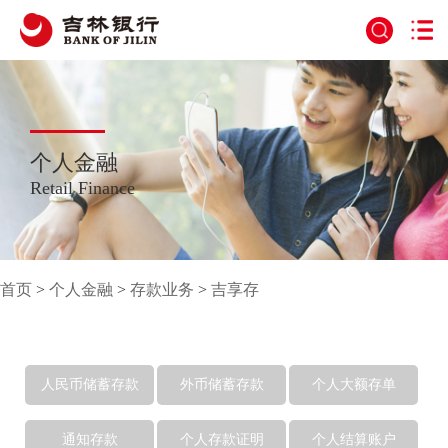
个人金融
Retail Finance
首页
>
个人金融
>
存款业务
>
吉享存
人民币储蓄存款
外币储蓄存款
个人大额存单
通知存款
个人存款证明
个人结算账户