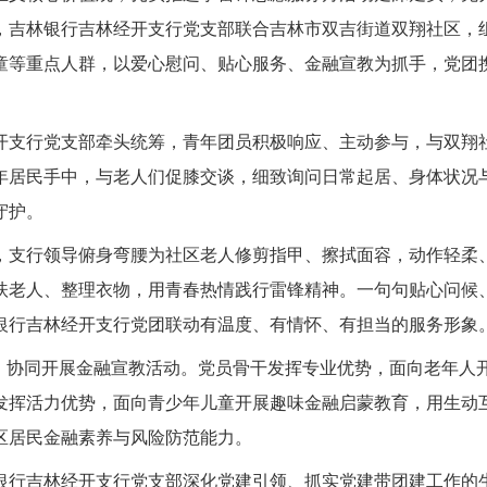
，吉林银行吉林经开支行党支部联合吉林市双吉街道双翔社区，组
童等重点人群，以爱心慰问、贴心服务、金融宣教为抓手，党团
支行党支部牵头统筹，青年团员积极响应、主动参与，与双翔社
年居民手中，与老人们促膝交谈，细致询问日常起居、身体状况
守护。
支行领导俯身弯腰为社区老人修剪指甲、擦拭面容，动作轻柔、
扶老人、整理衣物，用青春热情践行雷锋精神。一句句贴心问候
银行吉林经开支行党团联动有温度、有情怀、有担当的服务形象
协同开展金融宣教活动。党员骨干发挥专业优势，面向老年人
发挥活力优势，面向青少年儿童开展趣味金融启蒙教育，用生动
区居民金融素养与风险防范能力。
行吉林经开支行党支部深化党建引领、抓实党建带团建工作的生