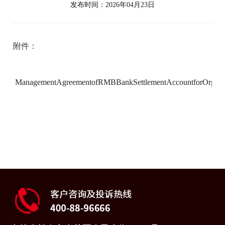
发布时间：2026年04月23日
附件：
ManagementAgreementofRMBBankSettlementAccountforOrganiz